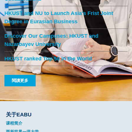
HKUST and NU to Launch Asia's Frist Joint
Degree in Eurasian Business
Discover Our Campuses: HKUST and
Nazarbayev University
HKUST ranked Top 50 in the World
Text
閱讀更多
Area
Main
关于EABU
navigation
课程简介
两所世界一流大学