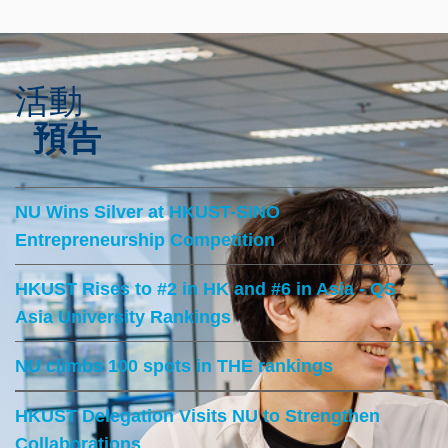
活動
Text
Area
預告
Text
NU Wins Silver at HKUST-SINO
Area
Entrepreneurship Competition
HKUST Rises to #2 in HK and #6 in Asia - QS
Asia University Rankings
NU climbs 100 spots in THE rankings
HKUST Delegation Visits NU to Strengthen
Collaborations