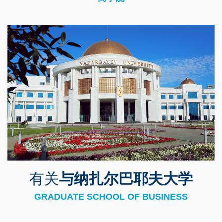
Right
图
Image
Column
像
有关
与纳扎尔巴耶夫大学
Text
Area
GRADUATE SCHOOL OF BUSINESS