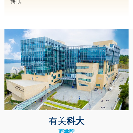
我们。
Left
图
Image
Column
像
有关
科大
Text
Area
商学院