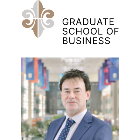
Right
图
Image
Column
像
图
Image
像