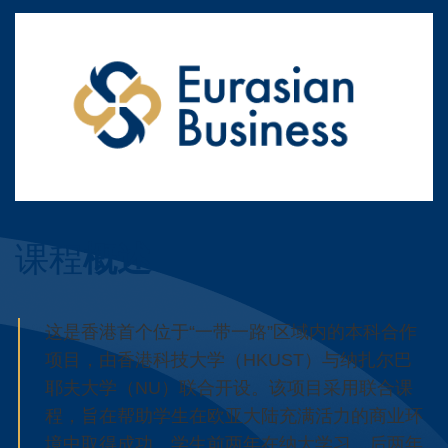
Left
图
Image
Column
像
课程
概述
Right
Text
Column
Area
Text
这是香港首个位于“一带一路”区域内的本科合作
Area
项目，由香港科技大学（HKUST）与纳扎尔巴
耶夫大学（NU）联合开设。该项目采用联合课
程，旨在帮助学生在欧亚大陆充满活力的商业环
境中取得成功。学生前两年在纳大学习，后两年