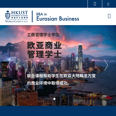
Skip
Se
更多科大概览
to
科大新闻
学术部门索引
M
main
生活@科大
图书馆
content
Sections
校园地图及指南
工作@科大
教授简录
认识科大